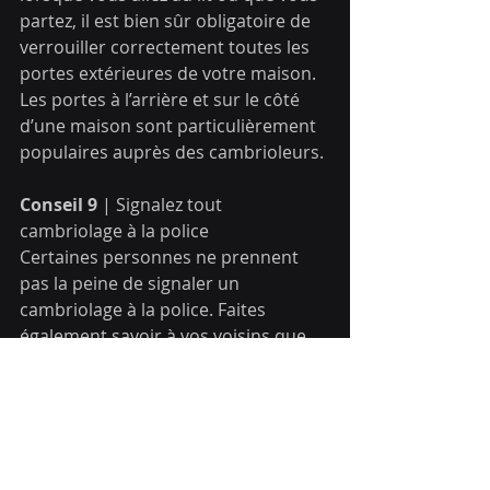
partez, il est bien sûr obligatoire de 
verrouiller correctement toutes les 
portes extérieures de votre maison. 
Les portes à l’arrière et sur le côté 
d’une maison sont particulièrement 
populaires auprès des cambrioleurs.
Conseil 9
 | Signalez tout 
cambriolage à la police
Certaines personnes ne prennent 
pas la peine de signaler un 
cambriolage à la police. Faites 
également savoir à vos voisins que 
vous avez été victime d’un 
cambriolage.
https://spvm.qc.ca/fr/pdf/1_3_6_depli
ant_biensensecurite.pdf