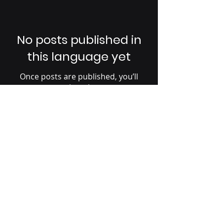
No posts published in
this language yet
Once posts are published, you’ll
see them here.
Administration
77 Omer-DeSerres, bur. 5,
Blainville, Québec, J7C 6B4