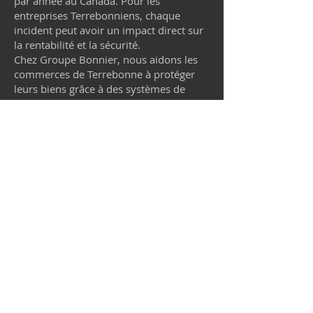
par année au Canada. Pour les
entreprises Terrebonniens, chaque
incident peut avoir un impact direct sur
la rentabilité et la sécurité.
Chez Groupe Bonnier, nous aidons les
commerces de Terrebonne à protéger
leurs biens grâce à des systèmes de
caméras de surveillance performants.
Nos solutions offrent :
Une dissuasion efficace contre le vol à
l’étalage et les vols organisés.
Une surveillance en temps réel avec
alertes intelligentes.
Des preuves claires en cas d’incident
pour les assurances et les autorités.
Installation
stratégique à