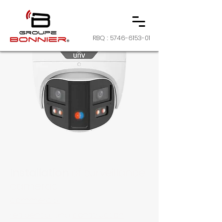
RBQ :
5746-6153-01
Installation
of surveillance
cameras
commercial
,
residential
and
construction