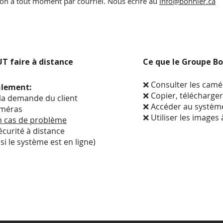
ation à tout moment par courriel. Nous écrire au
info@bonnier.ca
T faire à distance
Ce que le Groupe B
❌ Consulter les camé
ulement:
❌ Copier, télécharge
la demande du client
❌ Accéder au systèm
améras
❌ Utiliser les images 
n cas de problème
écurité à distance
 le système est en ligne)