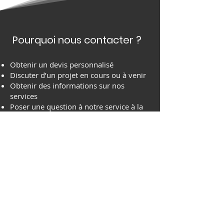
Pourquoi nous contacter ?
Obtenir un devis personnalisé
Discuter d’un projet en cours ou à venir
Obtenir des informations sur nos
services
Poser une question à notre service à la
clientèle
Nous faire part de vos suggestions ou
retours
Notre engagement
Nous nous engageons à répondre à
toutes vos demandes dans un délai de
24 à 48 heures ouvrées. Votre
satisfaction est au cœur de nos