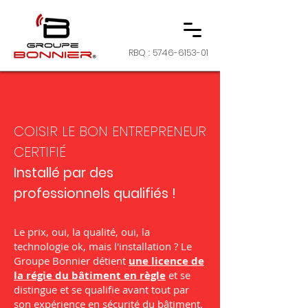
RBQ :
5746-6153-01
COISIR LE BON ENTREPRENEUR
CERTIFIÉ
Installé par des
professionnels qualifiés !
Le prix, oui, la qualité, oui, la
technologie ok, mais l'installation ? Le
Groupe Bonnier détient
une licence de
la régie du bâtiment en règle
et se
distingue et se qualifie avant tout par
son expérience en sécurité du bâtiment,