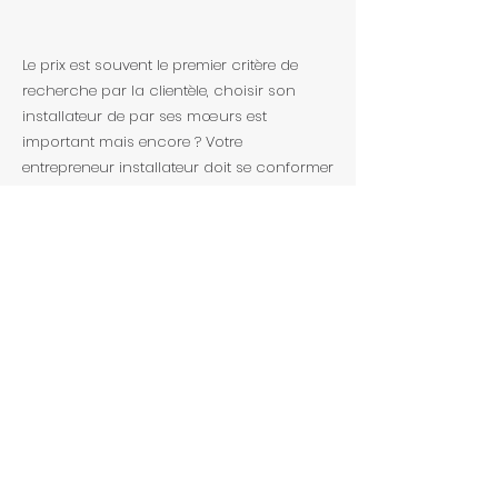
Le prix est souvent le premier critère de
recherche par la clientèle, choisir son
installateur de par ses mœurs est
important mais encore ? Votre
entrepreneur installateur doit se conformer
avec plusieurs règles et critères. Beaucoup
de joueurs s'improvise installateur en
sécurité du bâtiment, sachez reconnaitre
les entreprises certifiés.
1er critère :
Une licence de la
régie du
bâtiment (RBQ)
en règle pour tout
travaux
(Obligatoire au Québec)
2e critère :
Un permis d'agence du
BSP
Bureau de la sécurité Privé
en règle
(Obligatoire au Québec)
3e critère :
Une assurance responsabilité